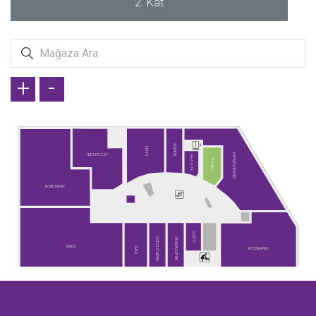
2. Kat
+
-
SUWEN
PENTİ
KAHVE DÜNYASI
İDEA KOZZY
NEVA OPTİK
TCHIBO
DORE MUSIC
GUSTO
U.S POLO ASSN.
ATASUN OPTİK
MUDO
DAGİ
ROSSMANN