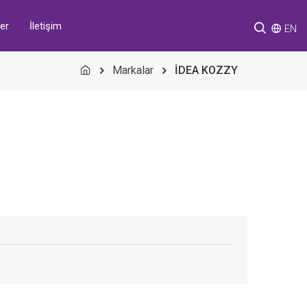
er
İletişim
EN
Markalar
İDEA KOZZY